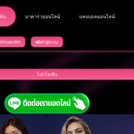
ั่น
บาคาร่าออนไลน์
แทงบอลออนไลน์
มัครสมาชิก
เข้าสู่ระบบ
โปรโมชั่น